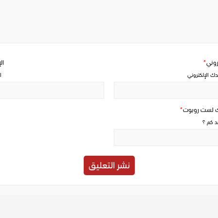
a
comment
تروني
*
ال
دك الإلكتروني
ا
ك لست روبوت
*
حد كم ؟