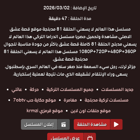
تاريخ الإضافة :
2026/03/02
مدة الحلقة :
47 دقيقة
مسلسل هذا العالم لا يسعني الحلقة 81 مدبلجة موقع قصة عشق
الاصلي مشاهدة وتحميل حصريا مسلسل الدراما التركي هذا العالم لا
يسعني مدبلج الحلقة 81 كاملة قصة عشق باكثر من جودة مناسبة للجوال
1080P+720P+480P+360P مسلسل هذا العالم لا يسعني الحلقة 81
مدبلجة قصة عشق.
جزائر ترك، رجل سيء السمعة منذ صغر سنه في العالم السري بإسطنبول.
يسعى وراء الإنتقام لشقيقه الذي مات نتيجة لعملية إستخبارية.
جديد المسلسلات
جميع المسلسلات التركية
حركة
عائلي
مسلسلات تركية مدبلجة
مغامرة
موقع حكاية حب 7obtv
موقع حلقات اون لاين
موقع قرمزي krmzi
مشاهدة الحلقة
إعلان المسلسل
عرض المسلسل