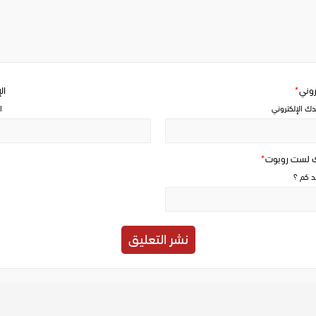
a
comment
تروني
*
ال
دك الإلكتروني
ا
ك لست روبوت
*
حد كم ؟