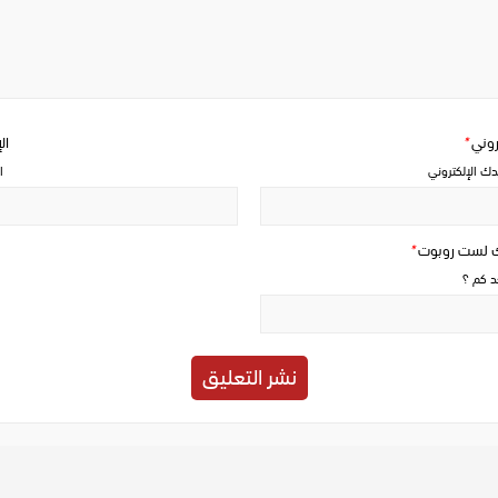
a
comment
تروني
*
ال
دك الإلكتروني
ا
ك لست روبوت
*
حد كم ؟