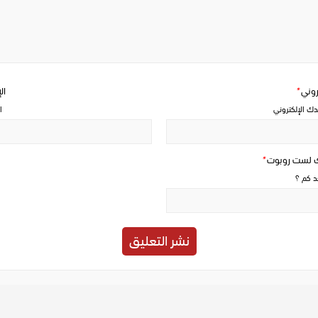
a
comment
تروني
*
ال
دك الإلكتروني
ا
ك لست روبوت
*
حد كم ؟