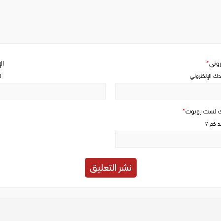
a
comment
تروني
*
ال
دك الإلكتروني
ا
ك لست روبوت
*
حد كم ؟