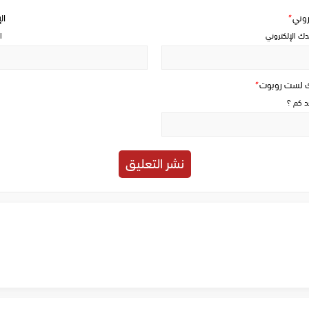
تروني
*
ال
دك الإلكتروني
ا
ك لست روبوت
*
حد كم ؟