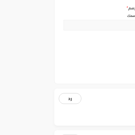
إسم
*
سمك
رد