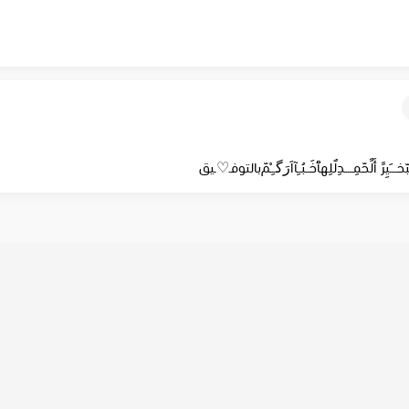
ِهبّخــــَيِرً أَلًحّمِـــــدِلٌلِهٱخَــبُــِآاَﺭَگــِـْﻢّبالتو‏فـ♡ـيق