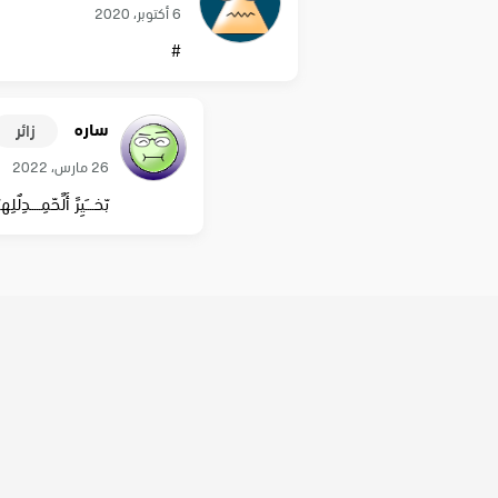
6 أكتوبر، 2020
#
ساره
زائر
26 مارس، 2022
بّخــــَيِرً أَلًحّمِـــــدِلٌل