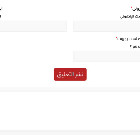
تروني
*
ال
دك الإلكتروني
ا
ك لست روبوت
*
حد كم ؟