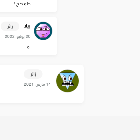
حلو صح !
بيلا
زائر
20 يوليو، 2022
اه
...
زائر
14 مارس، 2021
….