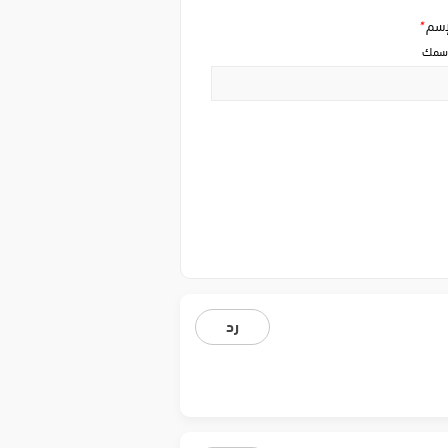
إسم
*
سمك
رد