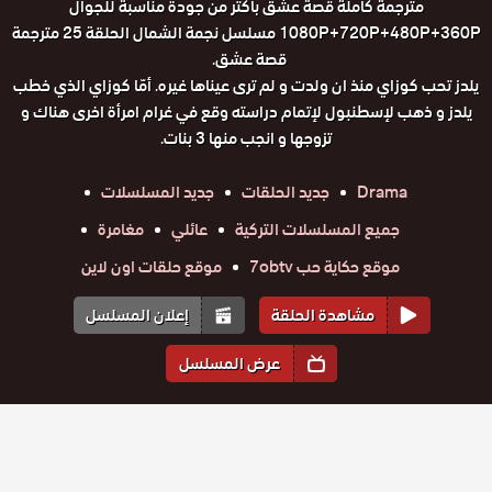
مترجمة كاملة قصة عشق باكثر من جودة مناسبة للجوال
1080P+720P+480P+360P مسلسل نجمة الشمال الحلقة 25 مترجمة
قصة عشق.
يلدز تحب كوزاي منذ ان ولدت و لم ترى عيناها غيره. أمّا كوزاي الذي خطب
يلدز و ذهب لإسطنبول لإتمام دراسته وقع في غرام امرأة اخرى هناك و
تزوجها و انجب منها 3 بنات.
Drama
جديد الحلقات
جديد المسلسلات
جميع المسلسلات التركية
عائلي
مغامرة
موقع حكاية حب 7obtv
موقع حلقات اون لاين
مشاهدة الحلقة
إعلان المسلسل
عرض المسلسل
المواسم والحلقات