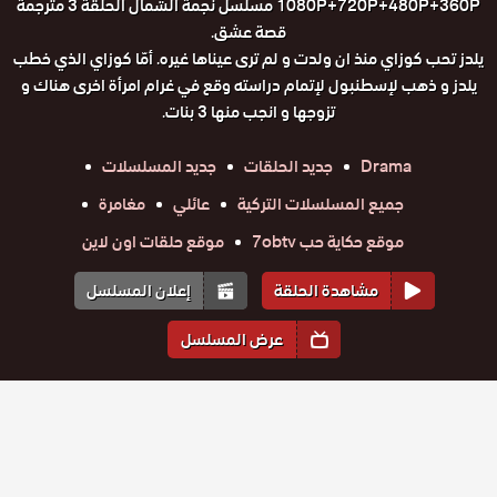
1080P+720P+480P+360P مسلسل نجمة الشمال الحلقة 3 مترجمة
قصة عشق.
يلدز تحب كوزاي منذ ان ولدت و لم ترى عيناها غيره. أمّا كوزاي الذي خطب
يلدز و ذهب لإسطنبول لإتمام دراسته وقع في غرام امرأة اخرى هناك و
تزوجها و انجب منها 3 بنات.
Drama
جديد الحلقات
جديد المسلسلات
جميع المسلسلات التركية
عائلي
مغامرة
موقع حكاية حب 7obtv
موقع حلقات اون لاين
مشاهدة الحلقة
إعلان المسلسل
عرض المسلسل
المواسم والحلقات
الموسم
1