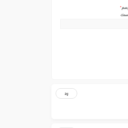
إسم
*
سمك
رد