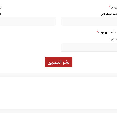
تروني
*
ال
دك الإلكتروني
ا
ك لست روبوت
*
حد كم ؟