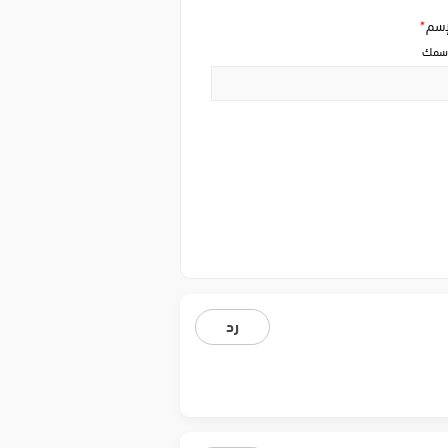
إسم
*
سمك
رد