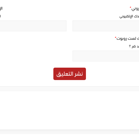
تروني
*
ال
دك الإلكتروني
ا
ك لست روبوت
*
حد كم ؟