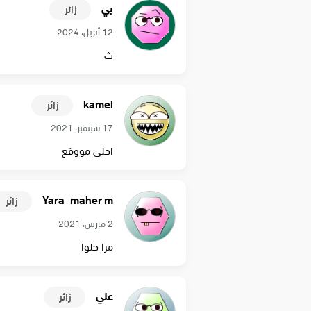
بي
زائر
12 أبريل، 2024
ث
kamel
زائر
17 سبتمبر، 2021
احلي مووقع
Yara_maher m
زائر
2 مارس، 2021
مرا حلوا
علي
زائر