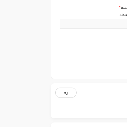
إسم
*
سمك
رد