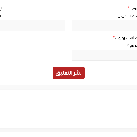
تروني
*
ال
دك الإلكتروني
ا
ك لست روبوت
*
حد كم ؟