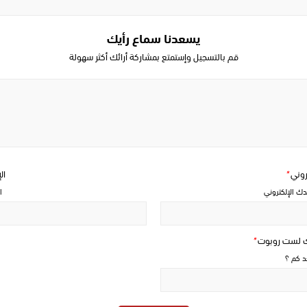
يسعدنا سماع رأيك
قم بالتسجيل وإستمتع بمشاركة أرائك أكثر سهولة
Write
a
comment
تروني
*
ال
دك الإلكتروني
ا
ك لست روبوت
*
حد كم ؟