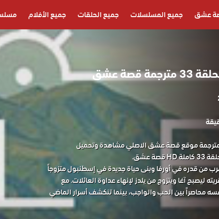
ة عشق
جميع المسلسلات
جميع الحلقات
جميع الأفلام
مسلسل
ة قصة عشق
لسل الخليفة الحلقة 33 مترجمة موقع قصة عشق الاصلي مشاهدة وتحميل
صة عشق.
رب من قدره في أورفا وبنى حياة جديدة في إسطنبول متزوجاً
ه ليصبح آغا ويتزوج من يلدز لإنهاء عداوة العائلات. مع
سه محاصراً بين الحب والواجب، بينما تنكشف أسرار الماضي