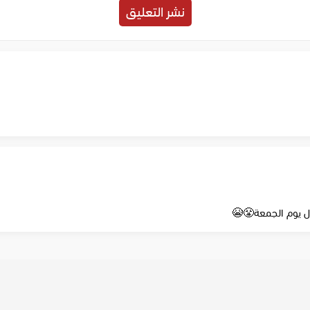
زل يوم الجمعة😤😭