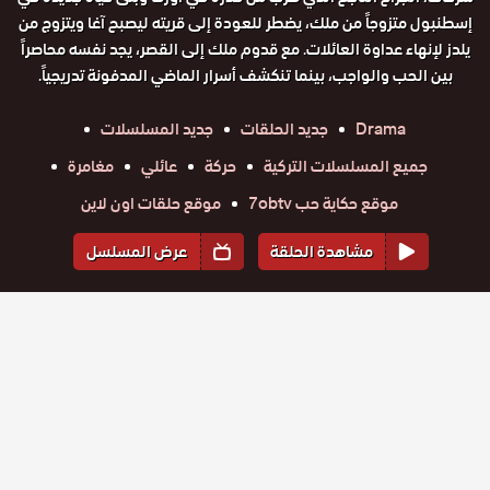
إسطنبول متزوجاً من ملك، يضطر للعودة إلى قريته ليصبح آغا ويتزوج من
يلدز لإنهاء عداوة العائلات. مع قدوم ملك إلى القصر، يجد نفسه محاصراً
بين الحب والواجب، بينما تنكشف أسرار الماضي المدفونة تدريجياً.
Drama
جديد الحلقات
جديد المسلسلات
جميع المسلسلات التركية
حركة
عائلي
مغامرة
موقع حكاية حب 7obtv
موقع حلقات اون لاين
مشاهدة الحلقة
عرض المسلسل
المواسم والحلقات
الموسم
1
مسلسل
مسلسل
مسلسل
مسلسل
مسلسل
مسلسل
الخليفة
حلقة
حلقة
الخليفة
حلقة
الخليفة
حلقة
الخليفة
حلقة
الخليفة
حلقة
الخليفة
الحلقة 35
الحلقة 34
الحلقة 33
الحلقة 32
الحلقة 31
الحلقة 30