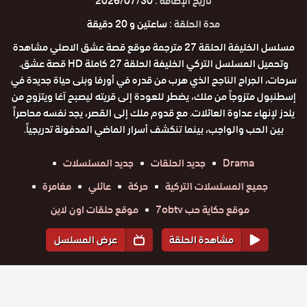
تاريخ الإضافة :
2026/07/30
مدة الحلقة :
ساعتين و 20 دقيقة
مسلسل الخليفة الحلقة 27 مترجمة موقع قصة عشق الاصلي مشاهدة
وتحميل المسلسل التركي الخليفة الحلقة 27 كاملة HD قصة عشق.
سرحات، الجراح الناجح الذي هرب من قدره في أورفا وبنى حياة جديدة في
إسطنبول متزوجاً من ملك، يضطر للعودة إلى قريته ليصبح آغا ويتزوج من
يلدز لإنهاء عداوة العائلات. مع قدوم ملك إلى القصر، يجد نفسه محاصراً
بين الحب والواجب، بينما تنكشف أسرار الماضي المدفونة تدريجياً.
Drama
جديد الحلقات
جديد المسلسلات
جميع المسلسلات التركية
حركة
عائلي
مغامرة
موقع حكاية حب 7obtv
موقع حلقات اون لاين
مشاهدة الحلقة
عرض المسلسل
المواسم والحلقات