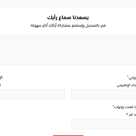
يسعدنا سماع رأيك
قم بالتسجيل وإستمتع بمشاركة أرائك أكثر سهولة
Write
a
comment
تروني
*
ال
دك الإلكتروني
ا
ك لست روبوت
*
حد كم ؟