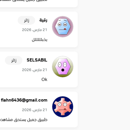
رقية
زائر
21 مارس، 2026
يخبلللللل
SELSABIL
زائر
21 مارس، 2026
Ok
flahn6436@gmail.com
21 مارس، 2026
طبيق جميل يستحق مشاهده