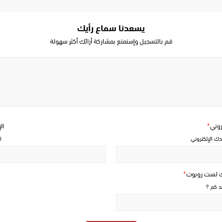
يسعدنا سماع رأيك
قم بالتسجيل وإستمتع بمشاركة أرائك أكثر سهولة
Write
a
comment
تروني
*
ال
دك الإلكتروني
ا
ك لست روبوت
*
حد كم ؟