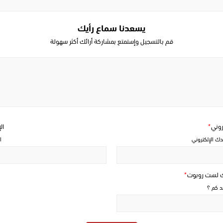
يسعدنا سماع رأيك
قم بالتسجيل وإستمتع بمشاركة أرائك أكثر سهولة
Write
a
comment
تروني
*
ال
دك الإلكتروني
ا
ك لست روبوت
*
حد كم ؟