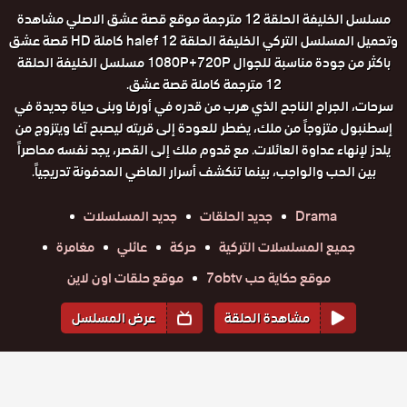
مسلسل الخليفة الحلقة 12 مترجمة موقع قصة عشق الاصلي مشاهدة
وتحميل المسلسل التركي الخليفة الحلقة 12 halef كاملة HD قصة عشق
باكثر من جودة مناسبة للجوال 1080P+720P مسلسل الخليفة الحلقة
12 مترجمة كاملة قصة عشق.
سرحات، الجراح الناجح الذي هرب من قدره في أورفا وبنى حياة جديدة في
إسطنبول متزوجاً من ملك، يضطر للعودة إلى قريته ليصبح آغا ويتزوج من
يلدز لإنهاء عداوة العائلات. مع قدوم ملك إلى القصر، يجد نفسه محاصراً
بين الحب والواجب، بينما تنكشف أسرار الماضي المدفونة تدريجياً.
Drama
جديد الحلقات
جديد المسلسلات
جميع المسلسلات التركية
حركة
عائلي
مغامرة
موقع حكاية حب 7obtv
موقع حلقات اون لاين
مشاهدة الحلقة
عرض المسلسل
المواسم والحلقات