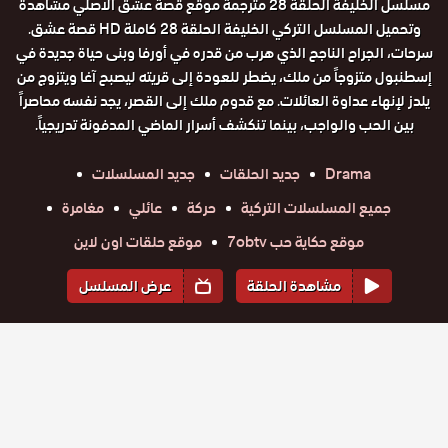
مسلسل الخليفة الحلقة 28 مترجمة موقع قصة عشق الاصلي مشاهدة
وتحميل المسلسل التركي الخليفة الحلقة 28 كاملة HD قصة عشق.
سرحات، الجراح الناجح الذي هرب من قدره في أورفا وبنى حياة جديدة في
إسطنبول متزوجاً من ملك، يضطر للعودة إلى قريته ليصبح آغا ويتزوج من
يلدز لإنهاء عداوة العائلات. مع قدوم ملك إلى القصر، يجد نفسه محاصراً
بين الحب والواجب، بينما تنكشف أسرار الماضي المدفونة تدريجياً.
Drama
جديد الحلقات
جديد المسلسلات
جميع المسلسلات التركية
حركة
عائلي
مغامرة
موقع حكاية حب 7obtv
موقع حلقات اون لاين
مشاهدة الحلقة
عرض المسلسل
المواسم والحلقات
الموسم
1
مسلسل