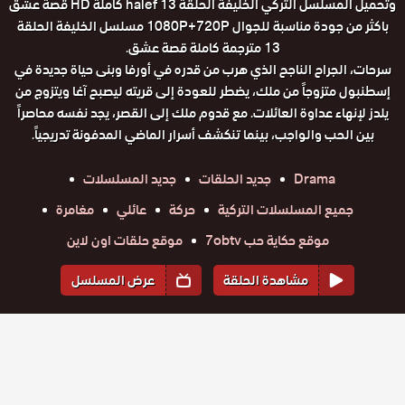
وتحميل المسلسل التركي الخليفة الحلقة 13 halef كاملة HD قصة عشق
باكثر من جودة مناسبة للجوال 1080P+720P مسلسل الخليفة الحلقة
13 مترجمة كاملة قصة عشق.
سرحات، الجراح الناجح الذي هرب من قدره في أورفا وبنى حياة جديدة في
إسطنبول متزوجاً من ملك، يضطر للعودة إلى قريته ليصبح آغا ويتزوج من
يلدز لإنهاء عداوة العائلات. مع قدوم ملك إلى القصر، يجد نفسه محاصراً
بين الحب والواجب، بينما تنكشف أسرار الماضي المدفونة تدريجياً.
Drama
جديد الحلقات
جديد المسلسلات
جميع المسلسلات التركية
حركة
عائلي
مغامرة
موقع حكاية حب 7obtv
موقع حلقات اون لاين
مشاهدة الحلقة
عرض المسلسل
المواسم والحلقات