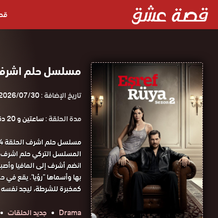
قص
مسلسل حلم اشرف الحلقة 44 مت
تاريخ الإضافة :
2026/07/30
مدة الحلقة :
ساعتين و 20 دقيقة
المسلسل التركي حلم اشرف الحلقة 44 كاملة D
انضم أشرف إلى المافيا وأصبح
بها وأسماها "رؤيا". يقع في ح
كمخبرة للشرطة، ليجد نفسه عا
Drama
جديد الحلقات