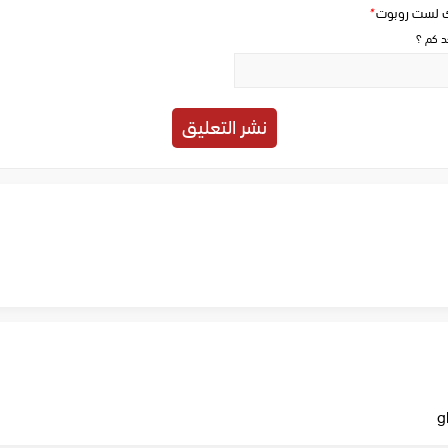
ك لست روبوت
*
حد كم ؟
g