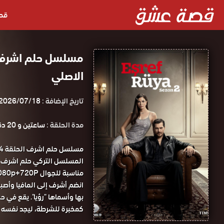
قص
الاصلي
تاريخ الإضافة :
2026/07/18
مدة الحلقة :
ساعتين و 20 دقيقة
مناسبة للجوال 1080p+720P مسلسل حلم اشرف الحلقة 34 مترجمة كاملة قصة عشق .
انضم أشرف إلى المافيا وأصبح
بها وأسماها "رؤيا". يقع في ح
كمخبرة للشرطة، ليجد نفسه عا