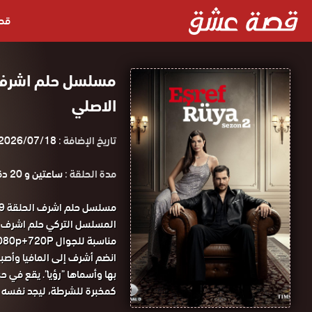
قص
الاصلي
تاريخ الإضافة :
2026/07/18
مدة الحلقة :
ساعتين و 20 دقيقة
مناسبة للجوال 1080p+720P مسلسل حلم اشرف الحلقة 29 مترجمة كاملة قصة عشق .
انضم أشرف إلى المافيا وأصبح
بها وأسماها "رؤيا". يقع في ح
كمخبرة للشرطة، ليجد نفسه عا