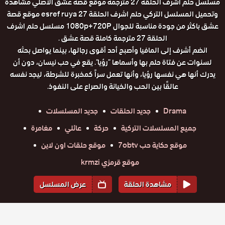
مسلسل حلم اشرف الحلقة 27 مترجمة موقع قصة عشق الاصلي مشاهدة
وتحميل المسلسل التركي حلم اشرف الحلقة 27 esref ruya موقع قصة
عشق باكثر من جودة مناسبة للجوال 1080p+720P مسلسل حلم اشرف
الحلقة 27 مترجمة كاملة قصة عشق .
انضم أشرف إلى المافيا وأصبح أحد أقوى رجالها، بينما يواصل بحثه
لسنوات عن فتاة حلم بها وأسماها "رؤيا". يقع في حب نيسان، دون أن
يدرك أنها هي نفسها رؤيا، وأنها تعمل سراً كمخبرة للشرطة، ليجد نفسه
عالقًا بين الحب والخيانة والصراع على النفوذ.
Drama
جديد الحلقات
جديد المسلسلات
جميع المسلسلات التركية
حركة
عائلي
مغامرة
موقع حكاية حب 7obtv
موقع حلقات اون لاين
موقع قرمزي krmzi
مشاهدة الحلقة
عرض المسلسل