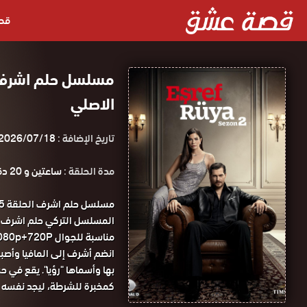
قص
الاصلي
تاريخ الإضافة :
2026/07/18
مدة الحلقة :
ساعتين و 20 دقيقة
مناسبة للجوال 1080p+720P مسلسل حلم اشرف الحلقة 35 مترجمة كاملة قصة عشق .
انضم أشرف إلى المافيا وأصبح
بها وأسماها "رؤيا". يقع في ح
كمخبرة للشرطة، ليجد نفسه عا