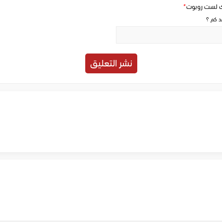
ك لست روبوت
*
حد كم ؟