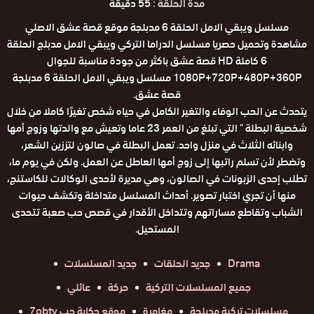
مدة الحلقة :
55 دقيقة
مسلسل ويبقي الامل الحلقة 6 مدبلجة موقع قصة عشق الاصلي
مشاهدة وتحميل حصريا مسلسل الدراما التركي ويبقي الامل مدبلج الحلقة
6 كاملة HD قصة عشق باكثر من جودة مناسبة للجوال
1080P+720P+480P+360P مسلسل ويبقي الامل الحلقة 6 مدبلجة
قصة عشق.
يتحدث عن الحب الوفاء والتغير الكامل في حياه شخص تغيرًا كاملا من خلال
شخصية البطلة " التي تبلغ من العمر 23 عاما وتعيش مع والدتها وزوج أمها
وابنائه الثلاث في منزل واحد. تعمل البطلة في صالون لتززين الشعر،
وتضطر لأن تسلم راتبها إلى زوج أمها العاطل عن العمل. ولكن في يوم ما،
تطلب إحدى الزبونات في الصالون، وهي مديرة لأحدى الوكالات للكاستنج،
منها أن تجري اختبار تصوير. أحداث المسلسل متداخلة وتكشف حيوات
الشباب وتقاطع مساراتهم وتتداخل الأقدار في قصص حب صعبة تتحدى
المستحيل.
Drama
جديد الحلقات
جديد المسلسلات
جميع المسلسلات التركية
حركة
عائلي
مسلسلات تركية مدبلجة
مغامرة
موقع حكاية حب 7obtv