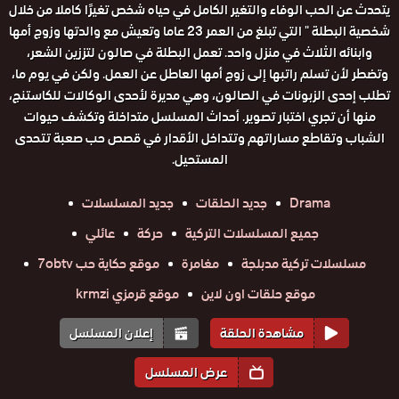
يتحدث عن الحب الوفاء والتغير الكامل في حياه شخص تغيرًا كاملا من خلال
شخصية البطلة " التي تبلغ من العمر 23 عاما وتعيش مع والدتها وزوج أمها
وابنائه الثلاث في منزل واحد. تعمل البطلة في صالون لتززين الشعر،
وتضطر لأن تسلم راتبها إلى زوج أمها العاطل عن العمل. ولكن في يوم ما،
تطلب إحدى الزبونات في الصالون، وهي مديرة لأحدى الوكالات للكاستنج،
منها أن تجري اختبار تصوير. أحداث المسلسل متداخلة وتكشف حيوات
الشباب وتقاطع مساراتهم وتتداخل الأقدار في قصص حب صعبة تتحدى
المستحيل.
Drama
جديد الحلقات
جديد المسلسلات
جميع المسلسلات التركية
حركة
عائلي
مسلسلات تركية مدبلجة
مغامرة
موقع حكاية حب 7obtv
موقع حلقات اون لاين
موقع قرمزي krmzi
مشاهدة الحلقة
إعلان المسلسل
عرض المسلسل