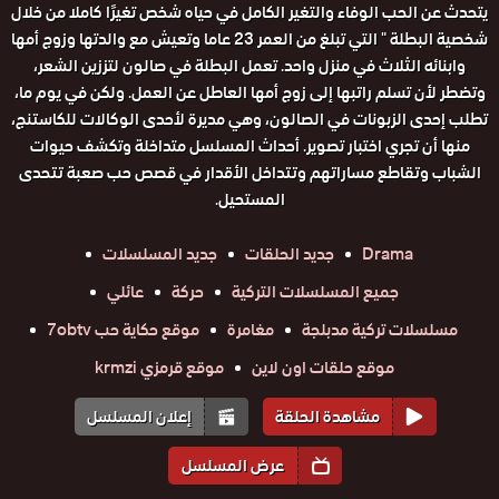
يتحدث عن الحب الوفاء والتغير الكامل في حياه شخص تغيرًا كاملا من خلال
شخصية البطلة " التي تبلغ من العمر 23 عاما وتعيش مع والدتها وزوج أمها
وابنائه الثلاث في منزل واحد. تعمل البطلة في صالون لتززين الشعر،
وتضطر لأن تسلم راتبها إلى زوج أمها العاطل عن العمل. ولكن في يوم ما،
تطلب إحدى الزبونات في الصالون، وهي مديرة لأحدى الوكالات للكاستنج،
منها أن تجري اختبار تصوير. أحداث المسلسل متداخلة وتكشف حيوات
الشباب وتقاطع مساراتهم وتتداخل الأقدار في قصص حب صعبة تتحدى
المستحيل.
Drama
جديد الحلقات
جديد المسلسلات
جميع المسلسلات التركية
حركة
عائلي
مسلسلات تركية مدبلجة
مغامرة
موقع حكاية حب 7obtv
موقع حلقات اون لاين
موقع قرمزي krmzi
مشاهدة الحلقة
إعلان المسلسل
عرض المسلسل