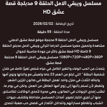
مسلسل ويبقي الامل الحلقة 9 مدبلجة قصة
عشق HD
تاريخ الإضافة :
2026/02/02
مدة الحلقة :
55 دقيقة
مسلسل ويبقي الامل الحلقة 9 مدبلجة موقع قصة عشق الاصلي
مشاهدة وتحميل حصريا مسلسل الدراما التركي ويبقي الامل مدبلج الحلقة
9 كاملة HD قصة عشق باكثر من جودة مناسبة للجوال
1080P+720P+480P+360P مسلسل ويبقي الامل الحلقة 9 مدبلجة
قصة عشق.
يتحدث عن الحب الوفاء والتغير الكامل في حياه شخص تغيرًا كاملا من خلال
شخصية البطلة " التي تبلغ من العمر 23 عاما وتعيش مع والدتها وزوج أمها
وابنائه الثلاث في منزل واحد. تعمل البطلة في صالون لتززين الشعر،
وتضطر لأن تسلم راتبها إلى زوج أمها العاطل عن العمل. ولكن في يوم ما،
تطلب إحدى الزبونات في الصالون، وهي مديرة لأحدى الوكالات للكاستنج،
منها أن تجري اختبار تصوير. أحداث المسلسل متداخلة وتكشف حيوات
الشباب وتقاطع مساراتهم وتتداخل الأقدار في قصص حب صعبة تتحدى