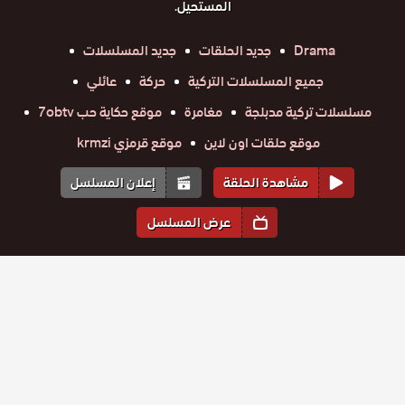
المستحيل.
Drama
جديد الحلقات
جديد المسلسلات
جميع المسلسلات التركية
حركة
عائلي
مسلسلات تركية مدبلجة
مغامرة
موقع حكاية حب 7obtv
موقع حلقات اون لاين
موقع قرمزي krmzi
مشاهدة الحلقة
إعلان المسلسل
عرض المسلسل
المواسم والحلقات
الموسم
1
مسلسل
مسلسل
مسلسل
مسلسل
مسلسل
مسلسل
ويبقي الامل
ويبقي الامل
ويبقي الامل
ويبقي الامل
ويبقي الامل
ويبقي الامل
حلقة
مدبلج
حلقة
حلقة
حلقة
حلقة
حلقة
مدبلج
مدبلج
مدبلج
مدبلج
مدبلج