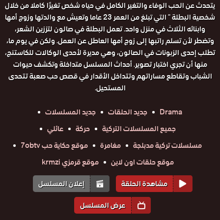
يتحدث عن الحب الوفاء والتغير الكامل في حياه شخص تغيرًا كاملا من خلال
شخصية البطلة " التي تبلغ من العمر 23 عاما وتعيش مع والدتها وزوج أمها
وابنائه الثلاث في منزل واحد. تعمل البطلة في صالون لتززين الشعر،
وتضطر لأن تسلم راتبها إلى زوج أمها العاطل عن العمل. ولكن في يوم ما،
تطلب إحدى الزبونات في الصالون، وهي مديرة لأحدى الوكالات للكاستنج،
منها أن تجري اختبار تصوير. أحداث المسلسل متداخلة وتكشف حيوات
الشباب وتقاطع مساراتهم وتتداخل الأقدار في قصص حب صعبة تتحدى
المستحيل.
Drama
جديد الحلقات
جديد المسلسلات
جميع المسلسلات التركية
حركة
عائلي
مسلسلات تركية مدبلجة
مغامرة
موقع حكاية حب 7obtv
موقع حلقات اون لاين
موقع قرمزي krmzi
مشاهدة الحلقة
إعلان المسلسل
عرض المسلسل