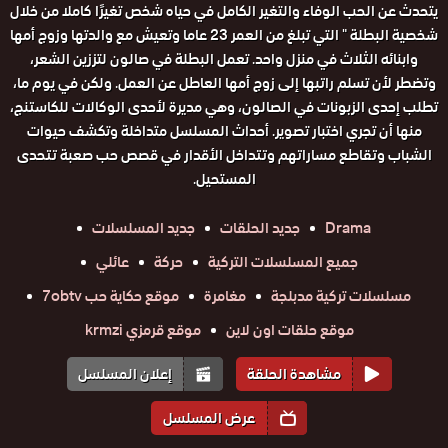
يتحدث عن الحب الوفاء والتغير الكامل في حياه شخص تغيرًا كاملا من خلال
شخصية البطلة " التي تبلغ من العمر 23 عاما وتعيش مع والدتها وزوج أمها
وابنائه الثلاث في منزل واحد. تعمل البطلة في صالون لتززين الشعر،
وتضطر لأن تسلم راتبها إلى زوج أمها العاطل عن العمل. ولكن في يوم ما،
تطلب إحدى الزبونات في الصالون، وهي مديرة لأحدى الوكالات للكاستنج،
منها أن تجري اختبار تصوير. أحداث المسلسل متداخلة وتكشف حيوات
الشباب وتقاطع مساراتهم وتتداخل الأقدار في قصص حب صعبة تتحدى
المستحيل.
Drama
جديد الحلقات
جديد المسلسلات
جميع المسلسلات التركية
حركة
عائلي
مسلسلات تركية مدبلجة
مغامرة
موقع حكاية حب 7obtv
موقع حلقات اون لاين
موقع قرمزي krmzi
مشاهدة الحلقة
إعلان المسلسل
عرض المسلسل