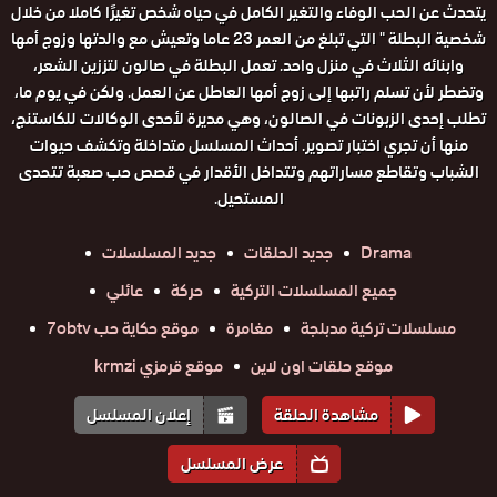
يتحدث عن الحب الوفاء والتغير الكامل في حياه شخص تغيرًا كاملا من خلال
شخصية البطلة " التي تبلغ من العمر 23 عاما وتعيش مع والدتها وزوج أمها
وابنائه الثلاث في منزل واحد. تعمل البطلة في صالون لتززين الشعر،
وتضطر لأن تسلم راتبها إلى زوج أمها العاطل عن العمل. ولكن في يوم ما،
تطلب إحدى الزبونات في الصالون، وهي مديرة لأحدى الوكالات للكاستنج،
منها أن تجري اختبار تصوير. أحداث المسلسل متداخلة وتكشف حيوات
الشباب وتقاطع مساراتهم وتتداخل الأقدار في قصص حب صعبة تتحدى
المستحيل.
Drama
جديد الحلقات
جديد المسلسلات
جميع المسلسلات التركية
حركة
عائلي
مسلسلات تركية مدبلجة
مغامرة
موقع حكاية حب 7obtv
موقع حلقات اون لاين
موقع قرمزي krmzi
مشاهدة الحلقة
إعلان المسلسل
عرض المسلسل