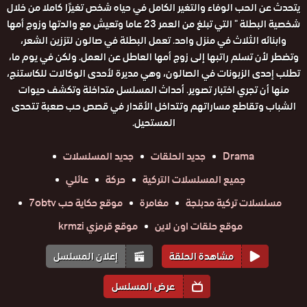
يتحدث عن الحب الوفاء والتغير الكامل في حياه شخص تغيرًا كاملا من خلال
شخصية البطلة " التي تبلغ من العمر 23 عاما وتعيش مع والدتها وزوج أمها
وابنائه الثلاث في منزل واحد. تعمل البطلة في صالون لتززين الشعر،
وتضطر لأن تسلم راتبها إلى زوج أمها العاطل عن العمل. ولكن في يوم ما،
تطلب إحدى الزبونات في الصالون، وهي مديرة لأحدى الوكالات للكاستنج،
منها أن تجري اختبار تصوير. أحداث المسلسل متداخلة وتكشف حيوات
الشباب وتقاطع مساراتهم وتتداخل الأقدار في قصص حب صعبة تتحدى
المستحيل.
Drama
جديد الحلقات
جديد المسلسلات
جميع المسلسلات التركية
حركة
عائلي
مسلسلات تركية مدبلجة
مغامرة
موقع حكاية حب 7obtv
موقع حلقات اون لاين
موقع قرمزي krmzi
مشاهدة الحلقة
إعلان المسلسل
عرض المسلسل