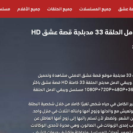
ة عشق
جميع المسلسلات
جميع الحلقات
جميع الأفلام
مسلسل
دبلجة قصة عشق HD
مسلسل ويبقي الامل الحلقة 33 مدبلجة موقع قصة عشق الاصلي مشاهدة وتحميل
حصريا مسلسل الدراما التركي ويبقي الامل مدبلج الحلقة 33 كاملة HD قصة عشق باكثر
من جودة مناسبة للجوال 1080P+720P+480P+360P مسلسل ويبقي الامل الحلقة
ر الكامل في حياه شخص تغيرًا كاملا من خلال شخصية البطلة
تبلغ من العمر 23 عاما وتعيش مع والدتها وزوج أمها وابنائه الثلاث في منزل واحد.
 الشعر، وتضطر لأن تسلم راتبها إلى زوج أمها العاطل عن
ب إحدى الزبونات في الصالون، وهي مديرة لأحدى الوكالات
بار تصوير. أحداث المسلسل متداخلة وتكشف حيوات الشباب