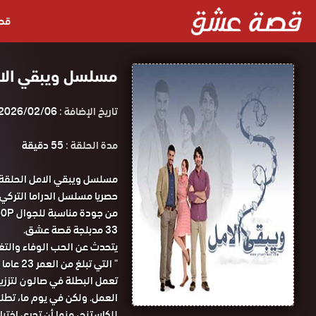
قص
مسلسل ويبقي الامل الحلقة 33 م
تاريخ الإضافة :
2026/02/06
مدة الحلقة :
55 دقيقة
33 مدبلجة قصة عشق.
يتحدث عن الحب الوفاء والتغي
" التي 
تعمل البطلة في صالون لتززين
العمل. ولكن في يوم ما، تطل
للكاستنج، منها أن تجري اخت