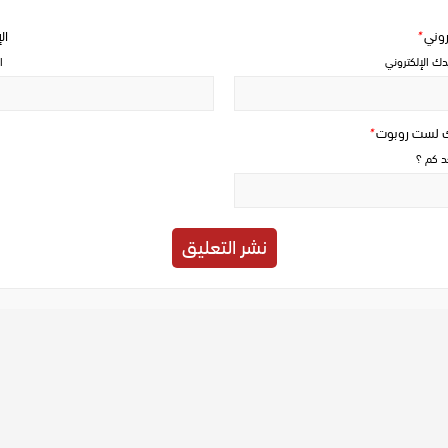
تروني
*
ال
دك الإلكتروني
ا
ك لست روبوت
*
حد كم ؟