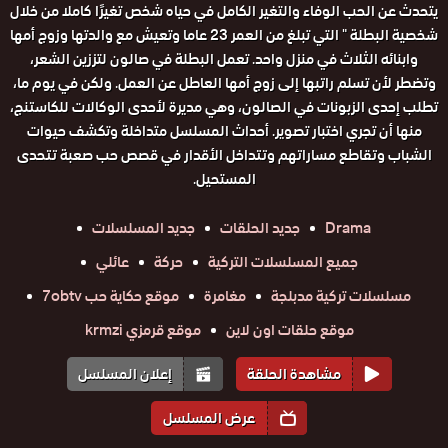
يتحدث عن الحب الوفاء والتغير الكامل في حياه شخص تغيرًا كاملا من خلال
شخصية البطلة " التي تبلغ من العمر 23 عاما وتعيش مع والدتها وزوج أمها
وابنائه الثلاث في منزل واحد. تعمل البطلة في صالون لتززين الشعر،
وتضطر لأن تسلم راتبها إلى زوج أمها العاطل عن العمل. ولكن في يوم ما،
تطلب إحدى الزبونات في الصالون، وهي مديرة لأحدى الوكالات للكاستنج،
منها أن تجري اختبار تصوير. أحداث المسلسل متداخلة وتكشف حيوات
الشباب وتقاطع مساراتهم وتتداخل الأقدار في قصص حب صعبة تتحدى
المستحيل.
Drama
جديد الحلقات
جديد المسلسلات
جميع المسلسلات التركية
حركة
عائلي
مسلسلات تركية مدبلجة
مغامرة
موقع حكاية حب 7obtv
موقع حلقات اون لاين
موقع قرمزي krmzi
مشاهدة الحلقة
إعلان المسلسل
عرض المسلسل