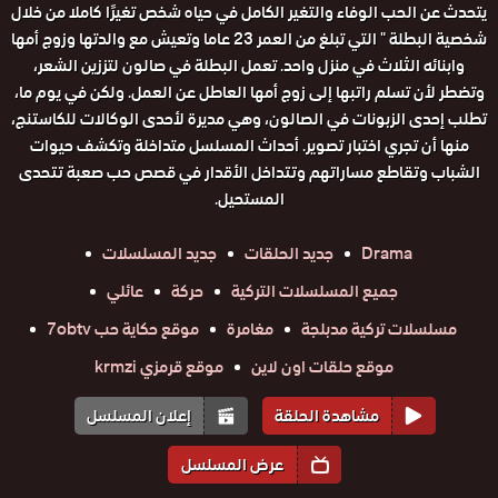
يتحدث عن الحب الوفاء والتغير الكامل في حياه شخص تغيرًا كاملا من خلال
شخصية البطلة " التي تبلغ من العمر 23 عاما وتعيش مع والدتها وزوج أمها
وابنائه الثلاث في منزل واحد. تعمل البطلة في صالون لتززين الشعر،
وتضطر لأن تسلم راتبها إلى زوج أمها العاطل عن العمل. ولكن في يوم ما،
تطلب إحدى الزبونات في الصالون، وهي مديرة لأحدى الوكالات للكاستنج،
منها أن تجري اختبار تصوير. أحداث المسلسل متداخلة وتكشف حيوات
الشباب وتقاطع مساراتهم وتتداخل الأقدار في قصص حب صعبة تتحدى
المستحيل.
Drama
جديد الحلقات
جديد المسلسلات
جميع المسلسلات التركية
حركة
عائلي
مسلسلات تركية مدبلجة
مغامرة
موقع حكاية حب 7obtv
موقع حلقات اون لاين
موقع قرمزي krmzi
مشاهدة الحلقة
إعلان المسلسل
عرض المسلسل