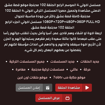
مسلسل اخوتي 4 الموسم الرابع الحلقة 102 مدبلجة موقع قصة عشق
الاصلي مشاهدة وتحميل حصريا المسلسل التركي اخوتي 4 الحلقة 102
مدبلجة كاملة قصة عشق باكثر من جودة مناسبة للجوال
1080P+720P+480P+360P FULL HD مسلسل اخوتي الجزء الرابع
الحلقة 102 مدبلجة قصة عشق.
اربعة اخوة او اشقاء وهم قادير، عمر، آسيا وأمل بحيث تنقلب حياتهم رأسا
على عقب فبعدما كانوا عائلة سعيدة رغم فقرهم يستبدلها الهم و الحزن
لأن الأربع اخوة سيفقد والدتهم و والدهم في احداث مؤسفة لكنهم لم
ينفصلوا عن بعضهم البعض رغم كل شيء.
جديد الحلقات
جديد المسلسلات
جميع المسلسلات التركية
حركة
عائلي
مسلسلات تركية مدبلجة
مغامرة
موقع حكاية حب 7obtv
موقع حلقات اون لاين
مشاهدة الحلقة
إعلان المسلسل
عرض المسلسل