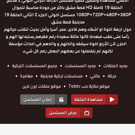
الاصلي مشاهدة وتحميل حصريا مسلسل الدراما التركي اخوتي 2 مدبلج
الحلقة 19 كاملة HD قصة عشق باكثر من جودة مناسبة للجوال
1080P+720P+480P+360P مسلسل اخوتي الجزء 2 الثاني الحلقة 19
مدبلجة قصة عشق.
حول اربعة اخوة او اشقاء وهم قادير، عمر، آسيا وأمل بحيث تنقلب حياتهم
رأسا على عقب فبعدما كانوا عائلة سعيدة رغم فقرهم يستبدلها الهم و
الحزن لأن الأربع اخوة سيفقد والدتهم و والدهم في احداث مؤسفة
لكنهم لم ينفصلوا عن بعضهم البعض رغم كل شيء.
جديد الحلقات
جديد المسلسلات
جميع المسلسلات التركية
حركة
عائلي
مسلسلات تركية مدبلجة
مغامرة
موقع حكاية حب 7obtv
موقع حلقات اون لاين
مشاهدة الحلقة
إعلان المسلسل
عرض المسلسل