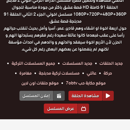
الاصلي مشاهدة وتحميل حصريا مسلسل الدراما التركي اخوتي 2 مدبلج
الحلقة 91 كاملة HD قصة عشق باكثر من جودة مناسبة للجوال
1080P+720P+480P+360P مسلسل اخوتي الجزء 2 الثاني الحلقة 91
مدبلجة قصة عشق.
حول اربعة اخوة او اشقاء وهم قادير، عمر، آسيا وأمل بحيث تنقلب حياتهم
رأسا على عقب فبعدما كانوا عائلة سعيدة رغم فقرهم يستبدلها الهم و
الحزن لأن الأربع اخوة سيفقد والدتهم و والدهم في احداث مؤسفة
لكنهم لم ينفصلوا عن بعضهم البعض رغم كل شيء.
جديد الحلقات
جديد المسلسلات
جميع المسلسلات التركية
حركة
عائلي
مسلسلات تركية مدبلجة
مغامرة
موقع حكاية حب 7obtv
موقع حلقات اون لاين
مشاهدة الحلقة
إعلان المسلسل
عرض المسلسل