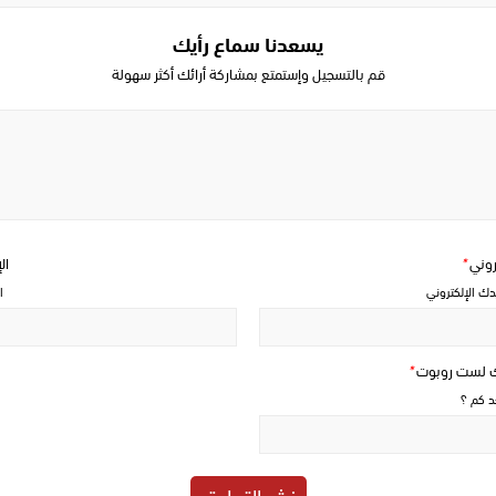
يسعدنا سماع رأيك
قم بالتسجيل وإستمتع بمشاركة أرائك أكثر سهولة
Write
a
comment
تروني
*
ال
دك الإلكتروني
ا
ك لست روبوت
*
حد كم ؟