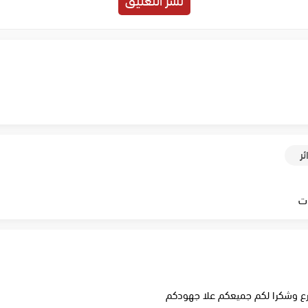
ئر
ات
سرع وشكرا لكم جميعكم علا جهودكم