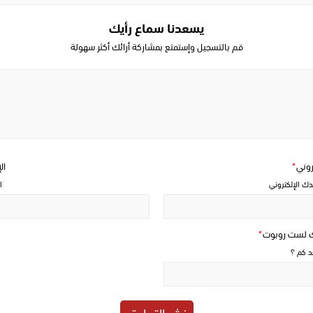
يسعدنا سماع رأيك
قم بالتسجيل وإستمتع بمشاركة أرائك أكثر سهولة
Write
a
comment
تروني
*
ال
دك الإلكتروني
ا
ك لست روبوت
*
حد كم ؟