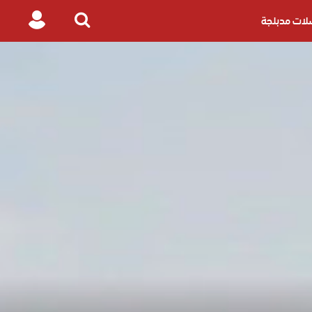
ات مدبلجة
Login
Search
for