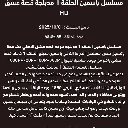
مسلسل ياسمين الحلقة 1 مدبلجة قصة عشق
HD
تاريخ التحديث :
2025/10/01
مدة الحلقة :
55 دقيقة
مسلسل ياسمين الحلقة 1 مدبلجة موقع قصة عشق الاصلي مشاهدة
وتحميل حصريا مسلسل الدراما التركي ياسمين مدبلج الحلقة 1 كاملة قصة
عشق باكثر من جودة مناسبة للجوال 1080P+720P+480P+360P
مسلسل ياسمين الحلقة 1 مدبلجة قصة عشق.
تدور عن شابة إسمها ياسمين تقع في حب أحمد صديقها في الصغر ألذي
يعود من أوروبا بعد إكماله للدراسة، ياسمين أيضاً هي ابنة نائب رئيس
الوزراء قبل الانقلاب العسكري التركي 1960، وبعد الإنقلاب يسجن والدها
ويتولى مقاضاة والدها والد أحمد، تسوء صحة والد أحمد ويظطر للسفر مع
والده للعلاج في الولايات المتحدة وعندما يعود يتفاجئ أن حبيبته ياسمين
تزوجت نجدت وهو لم يعلم، حيث أن ياسمين كانت حامل منه في تلك
الفترة فتزوجت من نجدت لتخفي حملها بعد أن ظنت أن أحمد تركها.