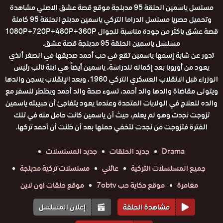
مسلسل ياسمين الحلقة 95 مدبلجة موقع قصة عشق الاصلي مشاهدة
وتحميل حصريا مسلسل الدراما التركي ياسمين مدبلج الحلقة 95 كاملة
قصة عشق باكثر من جودة مناسبة للجوال 1080P+720P+480P+360P
مسلسل ياسمين الحلقة 95 مدبلجة قصة عشق.
تدور عن شابة إسمها ياسمين تقع في حب أحمد صديقها في الصغر ألذي
يعود من أوروبا بعد إكماله للدراسة، ياسمين أيضاً هي ابنة نائب رئيس
الوزراء قبل الانقلاب العسكري التركي 1960، وبعد الإنقلاب يسجن والدها
ويتولى مقاضاة والدها والد أحمد، تسوء صحة والد أحمد ويظطر للسفر مع
والده للعلاج في الولايات المتحدة وعندما يعود يتفاجئ أن حبيبته ياسمين
تزوجت نجدت وهو لم يعلم، حيث أن ياسمين كانت حامل منه في تلك
الفترة فتزوجت من نجدت لتخفي حملها بعد أن ظنت أن أحمد تركها.
Drama
جديد الحلقات
جديد المسلسلات
جميع المسلسلات التركية
عائلي
مسلسلات تركية مدبلجة
مغامرة
موقع حكاية حب 7obtv
موقع حلقات اون لاين
مشاهدة الحلقة
إعلان المسلسل