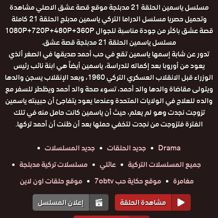
مسلسل ياسمين الحلقة 21 مدبلجة موقع قصة عشق الاصلي مشاهدة
وتحميل حصريا مسلسل الدراما التركي ياسمين مدبلج الحلقة 21 كاملة
قصة عشق باكثر من جودة مناسبة للجوال 1080P+720P+480P+360P
مسلسل ياسمين الحلقة 21 مدبلجة قصة عشق.
تدور عن شابة إسمها ياسمين تقع في حب أحمد صديقها في الصغر ألذي
يعود من أوروبا بعد إكماله للدراسة، ياسمين أيضاً هي ابنة نائب رئيس
الوزراء قبل الانقلاب العسكري التركي 1960، وبعد الإنقلاب يسجن والدها
ويتولى مقاضاة والدها والد أحمد، تسوء صحة والد أحمد ويظطر للسفر مع
والده للعلاج في الولايات المتحدة وعندما يعود يتفاجئ أن حبيبته ياسمين
تزوجت نجدت وهو لم يعلم، حيث أن ياسمين كانت حامل منه في تلك
الفترة فتزوجت من نجدت لتخفي حملها بعد أن ظنت أن أحمد تركها.
Drama
جديد الحلقات
جديد المسلسلات
جميع المسلسلات التركية
عائلي
مسلسلات تركية مدبلجة
مغامرة
موقع حكاية حب 7obtv
موقع حلقات اون لاين
مشاهدة الحلقة
إعلان المسلسل