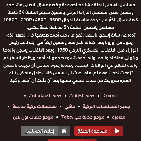
مسلسل ياسمين الحلقة 54 مدبلجة موقع قصة عشق الاصلي مشاهدة
وتحميل حصريا مسلسل الدراما التركي ياسمين مدبلج الحلقة 54 كاملة
قصة عشق باكثر من جودة مناسبة للجوال 1080P+720P+480P+360P
مسلسل ياسمين الحلقة 54 مدبلجة قصة عشق.
تدور عن شابة إسمها ياسمين تقع في حب أحمد صديقها في الصغر ألذي
يعود من أوروبا بعد إكماله للدراسة، ياسمين أيضاً هي ابنة نائب رئيس
الوزراء قبل الانقلاب العسكري التركي 1960، وبعد الإنقلاب يسجن والدها
ويتولى مقاضاة والدها والد أحمد، تسوء صحة والد أحمد ويظطر للسفر مع
والده للعلاج في الولايات المتحدة وعندما يعود يتفاجئ أن حبيبته ياسمين
تزوجت نجدت وهو لم يعلم، حيث أن ياسمين كانت حامل منه في تلك
الفترة فتزوجت من نجدت لتخفي حملها بعد أن ظنت أن أحمد تركها.
Drama
جديد الحلقات
جديد المسلسلات
جميع المسلسلات التركية
عائلي
مسلسلات تركية مدبلجة
مغامرة
موقع حكاية حب 7obtv
موقع حلقات اون لاين
مشاهدة الحلقة
إعلان المسلسل