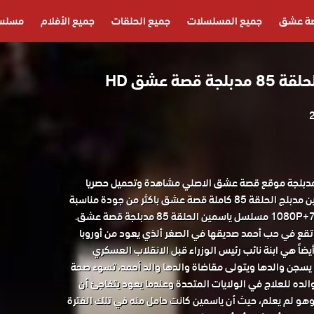
ة عشق
جميع المسلسلات
جميع الحلقات
جميع الأفلام
مسلسل
صة عشق HD
لسل ياسمين الحلقة 85 مدبلجة موقع قصة عشق الاصلي مشاهدة وتحميل حصريا
مسلسل الدراما التركي ياسمين مدبلج الحلقة 85 كاملة قصة عشق باكثر من جودة مناسبة
تقع في حب أحمد صديقها في الصغر ألذي يعود من أوروبا
يضاً هي ابنة نائب رئيس الوزراء قبل الانقلاب العسكري
 الإنقلاب يسجن والدها ويتولى مقاضاة والدها والد أحمد، تسوء صحة
لده للعلاج في الولايات المتحدة وعندما يعود يتفاجئ أن
هو لم يعلم، حيث أن ياسمين كانت حامل منه في تلك الفترة