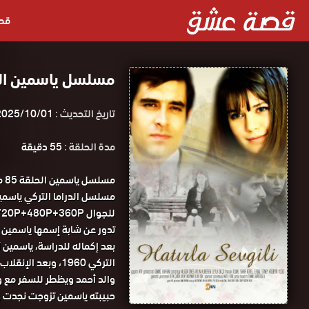
قص
مسلسل ياسمين الحلقة 85 مدبلجة ق
تاريخ التحديث :
2025/10/01
مدة الحلقة :
55 دقيقة
مس
للجوال 1080P+720P+480P+360P مسلسل ياسمين الحلقة 85 مدبلجة قصة عشق.
تدور عن شابة إسمها ياسمين 
بعد إكماله للدراسة، ياسمين أ
التركي 1960، وبعد
والد أحمد ويظطر للسفر مع وا
حبيبته ياسمين تزوجت نجدت و