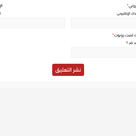
تروني
*
ال
دك الإلكتروني
ا
ك لست روبوت
*
حد كم ؟