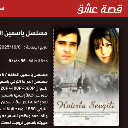
قص
مسلسل ياسمين الحلقة 67 مدبلجة ق
تاريخ الإضافة :
2025/10/01
مدة الحلقة :
55 دقيقة
مس
للجوال 1080P+720P+480P+360P مسلسل ياسمين الحلقة 67 مدبلجة قصة عشق.
تدور عن شابة إسمها ياسمين 
بعد إكماله للدراسة، ياسمين أ
التركي 1960، وبعد
والد أحمد ويظطر للسفر مع وا
حبيبته ياسمين تزوجت نجدت و