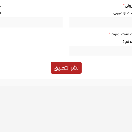
تروني
*
ال
دك الإلكتروني
ا
ك لست روبوت
*
حد كم ؟