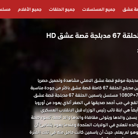
ة عشق
جميع المسلسلات
جميع الحلقات
جميع الأفلام
مسلسل
صة عشق HD
لسل ياسمين الحلقة 67 مدبلجة موقع قصة عشق الاصلي مشاهدة وتحميل حصريا
مسلسل الدراما التركي ياسمين مدبلج الحلقة 67 كاملة قصة عشق باكثر من جودة مناسبة
تقع في حب أحمد صديقها في الصغر ألذي يعود من أوروبا
يضاً هي ابنة نائب رئيس الوزراء قبل الانقلاب العسكري
 الإنقلاب يسجن والدها ويتولى مقاضاة والدها والد أحمد، تسوء صحة
لده للعلاج في الولايات المتحدة وعندما يعود يتفاجئ أن
هو لم يعلم، حيث أن ياسمين كانت حامل منه في تلك الفترة