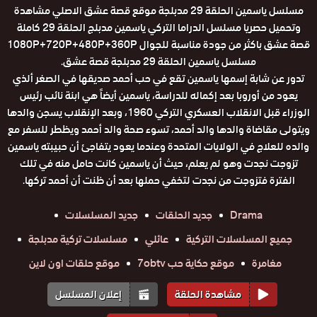
مسلسل ياسمين الحلقة 29 مدبلجة موقع قصة عشق الاصلي مشاهدة
وتحميل حصريا مسلسل الدراما التركي ياسمين مدبلج الحلقة 29 كاملة
قصة عشق باكثر من جودة مناسبة للجوال 1080P+720P+480P+360P
مسلسل ياسمين الحلقة 29 مدبلجة قصة عشق.
تدور عن شابة إسمها ياسمين تقع في حب أحمد صديقها في الصغر ألذي
يعود من أوروبا بعد إكماله للدراسة، ياسمين أيضاً هي ابنة نائب رئيس
الوزراء قبل الانقلاب العسكري التركي 1960، وبعد الإنقلاب يسجن والدها
ويتولى مقاضاة والدها والد أحمد، تسوء صحة والد أحمد ويظطر للسفر مع
والده للعلاج في الولايات المتحدة وعندما يعود يتفاجئ أن حبيبته ياسمين
تزوجت نجدت وهو لم يعلم، حيث أن ياسمين كانت حامل منه في تلك
الفترة فتزوجت من نجدت لتخفي حملها بعد أن ظنت أن أحمد تركها.
Drama
جديد الحلقات
جديد المسلسلات
جميع المسلسلات التركية
عائلي
مسلسلات تركية مدبلجة
مغامرة
موقع حكاية حب 7obtv
موقع حلقات اون لاين
مشاهدة الحلقة
إعلان المسلسل